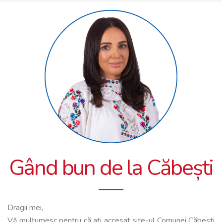
Gând bun de la Căbești
Dragii mei,
Vă mulțumesc pentru că ați accesat site-ul Comunei Căbești