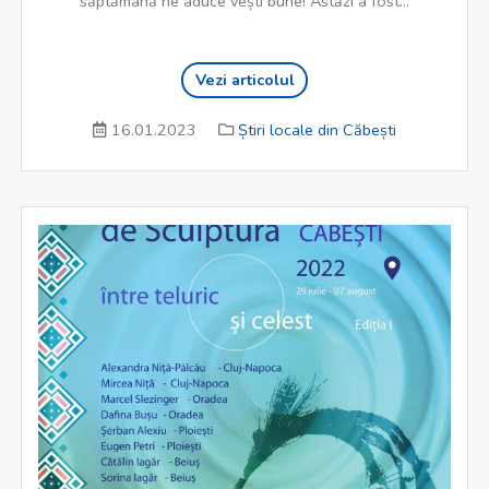
săptămână ne aduce vești bune! Astăzi a fost...
Vezi articolul
16.01.2023
Știri locale din Căbești