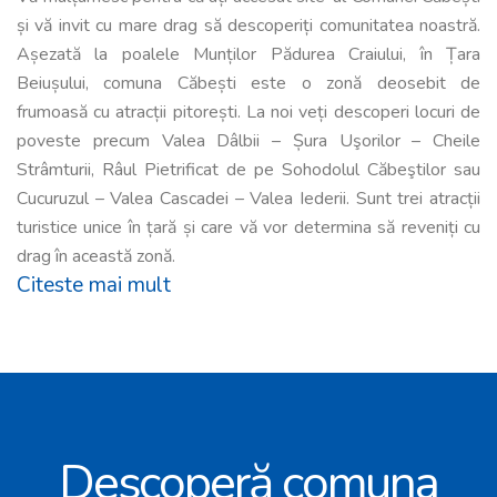
și vă invit cu mare drag să descoperiți comunitatea noastră.
Așezată la poalele Munților Pădurea Craiului, în Țara
Beiușului, comuna Căbești este o zonă deosebit de
frumoasă cu atracții pitorești. La noi veți descoperi locuri de
poveste precum Valea Dâlbii – Șura Uşorilor – Cheile
Strâmturii, Râul Pietrificat de pe Sohodolul Căbeştilor sau
Cucuruzul – Valea Cascadei – Valea Iederii. Sunt trei atracții
turistice unice în țară și care vă vor determina să reveniți cu
drag în această zonă.
Citeste mai mult
Descoperă comuna