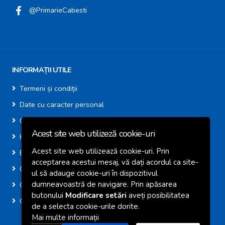
@PrimarieCabesti
INFORMAȚII UTILE
Termeni și condiții
Date cu caracter personal
Cookie-uri
Acest site web utilizeză cookie-uri
Harta site
Acest site web utilizează cookie-uri. Prin
E-Consultare
acceptarea acestui mesaj, vă dați acordul ca site-
Calendar Colectare AVE
ul să adauge cookie-uri în dispozitivul
dumneavoastră de navigare. Prin apăsarea
Centre de Colectare Deșeuri
butonului
Modificare setări
aveți posibilitatea
GIS Căbești
de a selecta cookie-urile dorite.
Mai multe informații