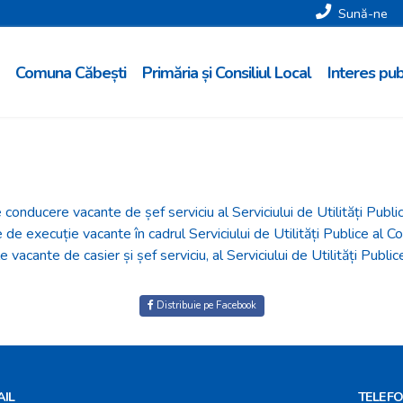
Sună-ne
Comuna Căbești
Primăria și Consiliul Local
Interes pub
 conducere vacante de șef serviciu al Serviciului de Utilități Pub
le de execuție vacante în cadrul Serviciului de Utilități Publice a
 vacante de casier și șef serviciu, al Serviciului de Utilități Pu
Distribuie pe Facebook
AIL
TELEF